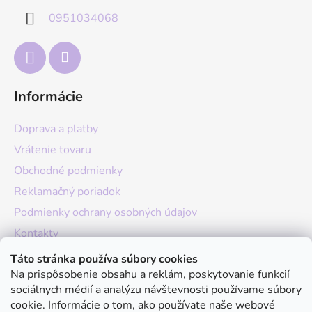
t
0951034068
i
e
Informácie
Doprava a platby
Vrátenie tovaru
Obchodné podmienky
Reklamačný poriadok
Podmienky ochrany osobných údajov
Kontakty
O nás
Táto stránka používa súbory cookies
Na prispôsobenie obsahu a reklám, poskytovanie funkcií
Hodnotenie obchodu
sociálnych médií a analýzu návštevnosti používame súbory
Moja objednávka
cookie. Informácie o tom, ako používate naše webové