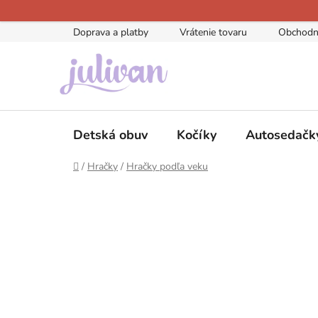
Prejsť
na
Doprava a platby
Vrátenie tovaru
Obchodn
obsah
Detská obuv
Kočíky
Autosedačk
Domov
/
Hračky
/
Hračky podľa veku