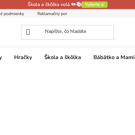
Škola a škôlka volá ✏️📚
Vyberte si
é podmienky
Reklamačný poriadok
Podmienky ochrany oso
y
Hračky
Škola a škôlka
Bábätko a Mam