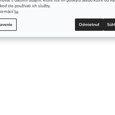
ovať s ďalšími údajmi, ktoré ste im poskytli alebo ktoré od vá
, keď ste používali ich služby.
formácií
tu
.
avenie
Odmietnuť
Súh