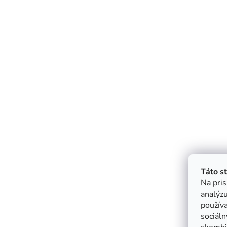
Táto s
Na pris
analýzu
použív
sociáln