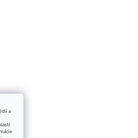
dií a
lasti
rmácie