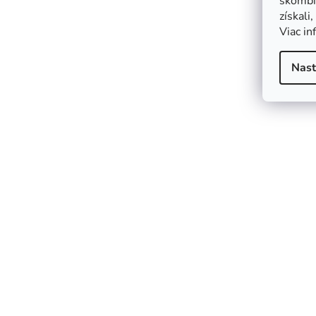
skombin
získali
Viac in
Nast