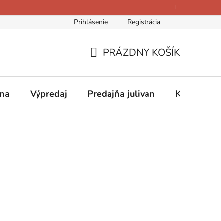
Prihlásenie
Registrácia
bných údajov
Kontakty
O nás
Hodnotenie obchodu
PRÁZDNY KOŠÍK
NÁKUPNÝ
KOŠÍK
ina
Výpredaj
Predajňa julivan
Kontakty