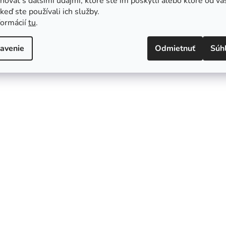
ovať s ďalšími údajmi, ktoré ste im poskytli alebo ktoré od vá
, keď ste používali ich služby.
formácií
tu
.
avenie
Odmietnuť
Súh