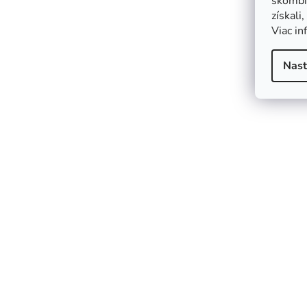
skombin
získali
Viac in
Nast