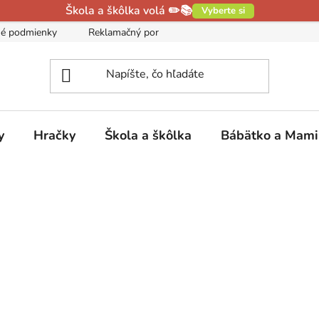
Škola a škôlka volá ✏️📚
Vyberte si
é podmienky
Reklamačný poriadok
Podmienky ochrany oso
y
Hračky
Škola a škôlka
Bábätko a Mam