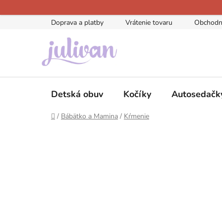
Prejsť
na
Doprava a platby
Vrátenie tovaru
Obchodn
obsah
Detská obuv
Kočíky
Autosedačk
Domov
/
Bábätko a Mamina
/
Kŕmenie