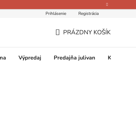
Prihlásenie
Registrácia
bných údajov
Kontakty
O nás
Hodnotenie obchodu
PRÁZDNY KOŠÍK
NÁKUPNÝ
KOŠÍK
ina
Výpredaj
Predajňa julivan
Kontakty