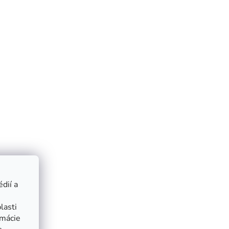
dií a
lasti
rmácie