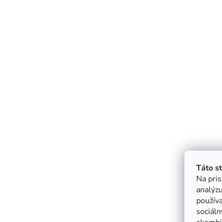
Táto s
Na pris
analýzu
použív
sociáln