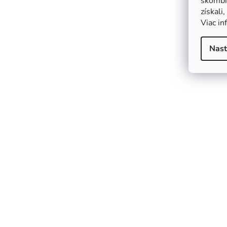
skombin
získali
Viac in
Nast