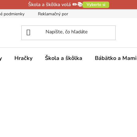
Škola a škôlka volá ✏️📚
Vyberte si
é podmienky
Reklamačný poriadok
Podmienky ochrany oso
y
Hračky
Škola a škôlka
Bábätko a Mam