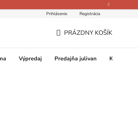
Prihlásenie
Registrácia
bných údajov
Kontakty
O nás
Hodnotenie obchodu
PRÁZDNY KOŠÍK
NÁKUPNÝ
KOŠÍK
ina
Výpredaj
Predajňa julivan
Kontakty