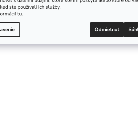
ovať s ďalšími údajmi, ktoré ste im poskytli alebo ktoré od vá
, keď ste používali ich služby.
formácií
tu
.
avenie
Odmietnuť
Súh