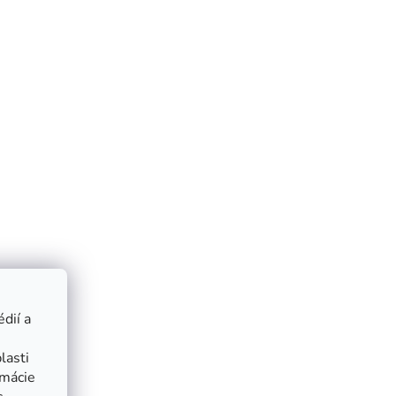
dií a
lasti
rmácie