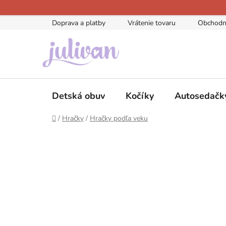
Prejsť
na
Doprava a platby
Vrátenie tovaru
Obchodn
obsah
Detská obuv
Kočíky
Autosedačk
Domov
/
Hračky
/
Hračky podľa veku