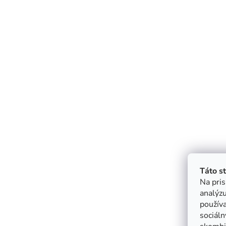
Táto s
Na pris
analýzu
použív
sociáln