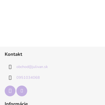
Z
Kontakt
á
p
obchod
@
julivan.sk
ä
t
0951034068
i
e
Informácie