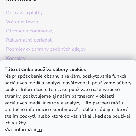
Doprava a platby
Vrátenie tovaru
Obchodné podmienky
Reklamačný poriadok
Podmienky ochrany osobných údajov
Kontakty
O nás
Táto stránka používa súbory cookies
Na prispôsobenie obsahu a reklám, poskytovanie funkcií
Hodnotenie obchodu
sociálnych médií a analýzu návštevnosti používame súbory
Moja objednávka
cookie. Informácie o tom, ako používate naše webové
stránky, poskytujeme aj našim partnerom v oblasti
Instagram
sociálnych médií, inzercie a analýzy. Títo partneri môžu
príslušné informácie skombinovať s ďalšími údajmi, ktoré
ste im poskytli alebo ktoré od vás získali, keď ste používali
ich služby.
Viac informácií
tu
.