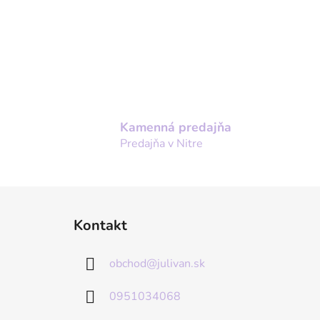
Kamenná predajňa
Predajňa v Nitre
Z
Kontakt
á
p
obchod
@
julivan.sk
ä
t
0951034068
i