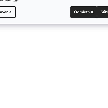
avenie
Odmietnuť
Súh