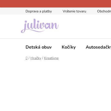
Prejsť
na
Doprava a platby
Vrátenie tovaru
Obchodn
obsah
Detská obuv
Kočíky
Autosedačk
Domov
/
Hračky
/
Kreatívne