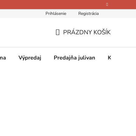
Prihlásenie
Registrácia
bných údajov
Kontakty
O nás
Hodnotenie obchodu
PRÁZDNY KOŠÍK
NÁKUPNÝ
KOŠÍK
ina
Výpredaj
Predajňa julivan
Kontakty