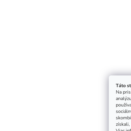
Táto s
Na pris
analýzu
použív
sociáln
skombin
získali
Viac in