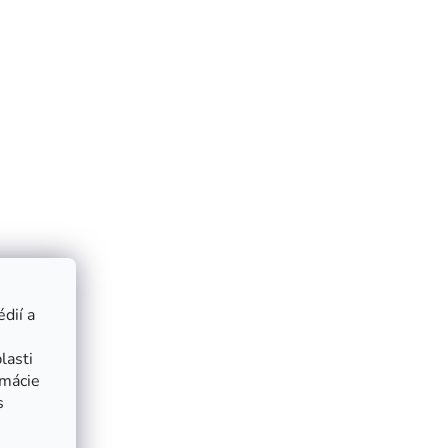
dií a
lasti
rmácie
s