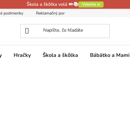
Škola a škôlka volá ✏️📚
Vyberte si
é podmienky
Reklamačný poriadok
Podmienky ochrany oso
y
Hračky
Škola a škôlka
Bábätko a Mam