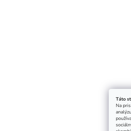
Táto s
Na pris
analýzu
použív
sociáln