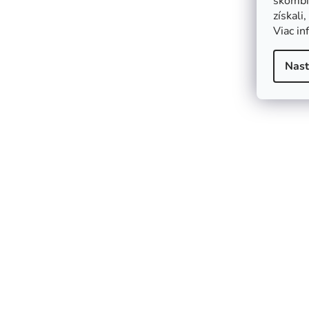
skombin
získali
Viac in
Nast