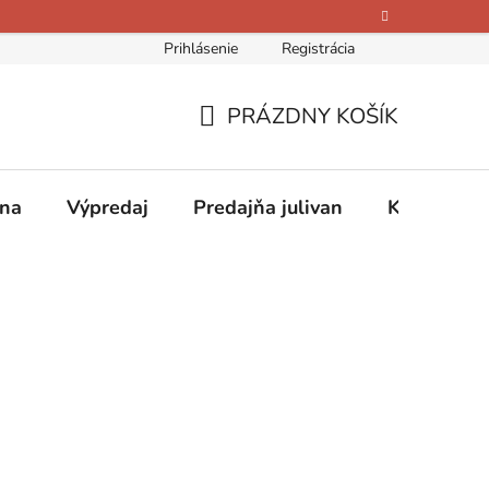
Prihlásenie
Registrácia
bných údajov
Kontakty
O nás
Hodnotenie obchodu
PRÁZDNY KOŠÍK
NÁKUPNÝ
KOŠÍK
ina
Výpredaj
Predajňa julivan
Kontakty