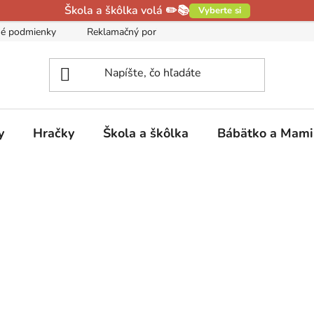
Škola a škôlka volá ✏️📚
Vyberte si
é podmienky
Reklamačný poriadok
Podmienky ochrany oso
y
Hračky
Škola a škôlka
Bábätko a Mam