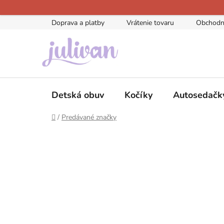
Prejsť
na
Doprava a platby
Vrátenie tovaru
Obchodn
obsah
Detská obuv
Kočíky
Autosedačk
Domov
/
Predávané značky