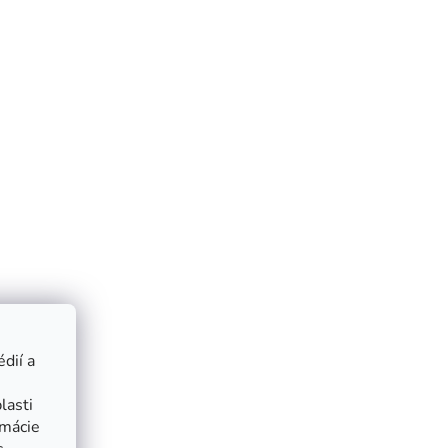
dií a
lasti
rmácie