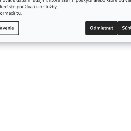
ovať s ďalšími údajmi, ktoré ste im poskytli alebo ktoré od vá
, keď ste používali ich služby.
formácií
tu
.
avenie
Odmietnuť
Súh