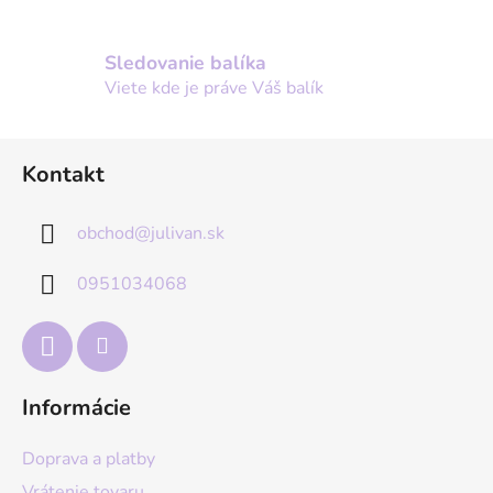
Sledovanie balíka
Viete kde je práve Váš balík
Z
Kontakt
á
p
obchod
@
julivan.sk
ä
t
0951034068
i
e
Informácie
Doprava a platby
Vrátenie tovaru