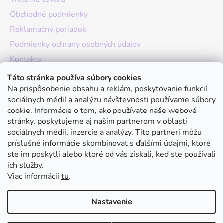
Obchodné podmienky
Reklamačný poriadok
Podmienky ochrany osobných údajov
Kontakty
O nás
Táto stránka používa súbory cookies
Na prispôsobenie obsahu a reklám, poskytovanie funkcií
Hodnotenie obchodu
sociálnych médií a analýzu návštevnosti používame súbory
Moja objednávka
cookie. Informácie o tom, ako používate naše webové
stránky, poskytujeme aj našim partnerom v oblasti
Instagram
sociálnych médií, inzercie a analýzy. Títo partneri môžu
príslušné informácie skombinovať s ďalšími údajmi, ktoré
ste im poskytli alebo ktoré od vás získali, keď ste používali
ich služby.
Viac informácií
tu
.
Nastavenie