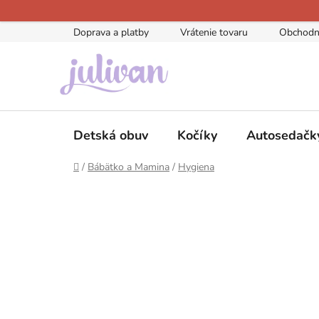
Prejsť
na
Doprava a platby
Vrátenie tovaru
Obchodn
obsah
Detská obuv
Kočíky
Autosedačk
Domov
/
Bábätko a Mamina
/
Hygiena