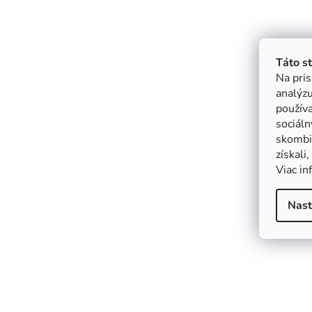
Táto s
Na pris
analýzu
použív
sociáln
skombin
získali
Viac in
Nast