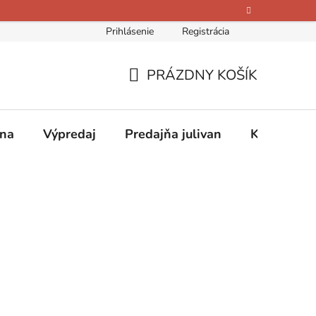
Prihlásenie
Registrácia
bných údajov
Kontakty
O nás
Hodnotenie obchodu
PRÁZDNY KOŠÍK
NÁKUPNÝ
KOŠÍK
ina
Výpredaj
Predajňa julivan
Kontakty