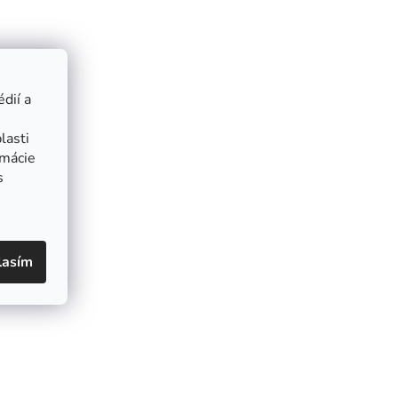
dií a
lasti
rmácie
s
lasím