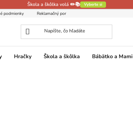
Škola a škôlka volá ✏️📚
Vyberte si
é podmienky
Reklamačný poriadok
Podmienky ochrany oso
y
Hračky
Škola a škôlka
Bábätko a Mam