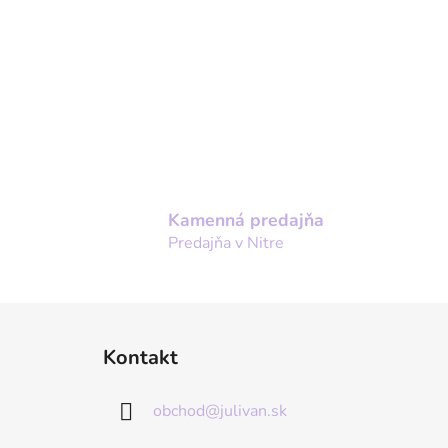
Kamenná predajňa
Predajňa v Nitre
Z
Kontakt
á
p
obchod
@
julivan.sk
ä
t