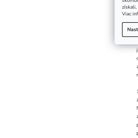
skombin
získali
Viac in
Nast