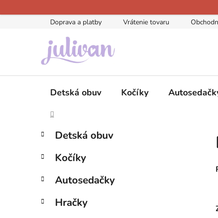
Prejsť
na
Doprava a platby
Vrátenie tovaru
Obchodn
obsah
Detská obuv
Kočíky
Autosedačk
Domov
K
B
Preskočiť
Detská obuv
a
kategórie
o
t
č
Kočíky
e
n
g
ý
Autosedačky
ó
p
r
Hračky
i
a
e