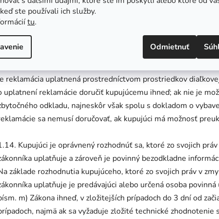
ovať s ďalšími údajmi, ktoré ste im poskytli alebo ktoré od vá
, keď ste používali ich služby.
1.13. Predávajúci alebo určená osoba vydá kupujúcemu potvrde
formácií
tu
.
forme zvolenej predávajúcim, napr. vo forme mailu alebo v pís
označiť reklamované vady tovaru a ešte raz poučí spotrebiteľa o
avenie
Odmietnuť
Súh
týchto obchodných a reklamačných podmienok (ust. § 622 Obči
vyplývajú z bodu 4. až 5. týchto obchodných a reklamačných p
je reklamácia uplatnená prostredníctvom prostriedkov diaľkove
o uplatnení reklamácie doručiť kupujúcemu ihneď; ak nie je mož
zbytočného odkladu, najneskôr však spolu s dokladom o vybave
reklamácie sa nemusí doručovať, ak kupujúci má možnosť preu
1.14. Kupujúci je oprávnený rozhodnúť sa, ktoré zo svojich prá
zákonníka uplatňuje a zároveň je povinný bezodkladne informác
Na základe rozhodnutia kupujúceho, ktoré zo svojich práv v zm
zákonníka uplatňuje je predávajúci alebo určená osoba povinná 
písm. m) Zákona ihneď, v zložitejších prípadoch do 3 dní od za
prípadoch, najmä ak sa vyžaduje zložité technické zhodnotenie 