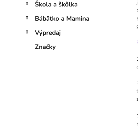
n
Škola a škôlka
e
l
Bábätko a Mamina
Výpredaj
Značky