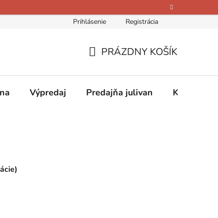
Prihlásenie
Registrácia
bných údajov
Kontakty
O nás
Hodnotenie obchodu
PRÁZDNY KOŠÍK
NÁKUPNÝ
KOŠÍK
ina
Výpredaj
Predajňa julivan
Kontakty
ácie)