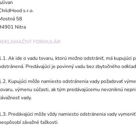
julivan
ChildHood s.r.o.
Mostná 58
94901 Nitra
REKLAMAČNÝ FORMULÁR
1.1. Ak ide o vadu tovaru, ktorú možno odstrániť, má kupujúci p
odstránená. Predávajúci je povinný vadu bez zbytočného odklad
1.2. Kupujúci môže namiesto odstránenia vady požadovať výmenu
tovaru, výmenu súčasti, ak tým predávajúcemu nevzniknú nepr
závažnosť vady.
1,3. Predávajúci môže vždy namiesto odstránenia vady vymeniť
nespôsobí závažné ťažkosti.