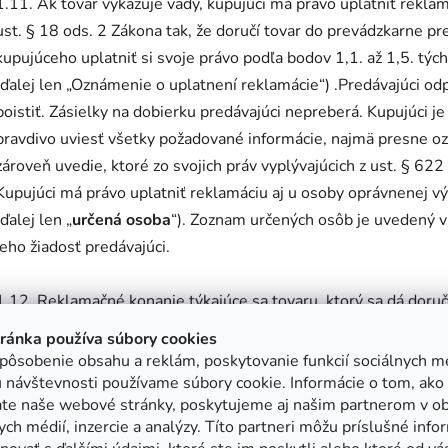
1.11. Ak tovar vykazuje vady, kupujúci má právo uplatniť rekla
ust. § 18 ods. 2 Zákona tak, že doručí tovar do prevádzkarne p
kupujúceho uplatniť si svoje právo podľa bodov 1,1. až 1,5. t
(ďalej len „Oznámenie o uplatnení reklamácie“) .Predávajúci odp
poistiť. Zásielky na dobierku predávajúci nepreberá. Kupujúci 
pravdivo uviesť všetky požadované informácie, najmä presne ozn
zároveň uvedie, ktoré zo svojich práv vyplývajúcich z ust. § 6
Kupujúci má právo uplatniť reklamáciu aj u osoby oprávnenej 
(ďalej len „
určená osoba
“). Zoznam určených osôb je uvedený v
jeho žiadosť predávajúci.
1.12. Reklamačné konanie týkajúce sa tovaru, ktorý sa dá doru
kumulatívne všetky nasledujúce podmienky:
tránka používa súbory cookies
pôsobenie obsahu a reklám, poskytovanie funkcií sociálnych mé
a) doručenie Oznámenia o uplatnení reklamácie predávajúcemu
 návštevnosti používame súbory cookie. Informácie o tom, ako
ate naše webové stránky, poskytujeme aj našim partnerom v ob
b) doručenie reklamovaného tovaru od kupujúceho predávajúce
ych médií, inzercie a analýzy. Títo partneri môžu príslušné info