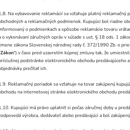
1,8. Na vybavovanie reklamácií sa vzťahuje platný reklamačný p
obchodných a reklamačných podmienok. Kupujúci bol riadne 
informovaný o podmienkach a spôsobe reklamácie tovaru vrátan
a o vykonávaní záručných opráv v súlade s ust. § 18 ods. 1 záko
zmene zákona Slovenskej národnej rady č. 372/1990 Zb. o pries
"
Zákon
") v čase pred uzavretím kúpnej zmluvy tak, že umiestn
príslušnej podstránke elektronického obchodu predávajúceho a
objednávky prečítať ich.
1.9. Reklamačný poriadok sa vzťahuje na tovar zakúpený kupuj
obchodu na internetovej stránke elektronického obchodu predá
1,10. Kupujúci má právo uplatniť si počas záručnej doby u pred
zodpovedá výrobca, dodávateľ alebo predávajúci a bol zakúpený