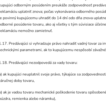
kupujúci odborným posúdením preukáže zodpovednosť predáva
reklamáciu uplatniť znova; počas vykonávania odborného posúde
je povinný kupujúcemu uhradiť do 14 dní odo dňa znova uplatn
odborné posúdenie tovaru, ako aj všetky s tým súvisiace účeln
reklamáciu nemožno zamietnuť.
1.17. Predávajúci si vyhradzuje právo nahradiť vadný tovar za i
technickými parametrami, ak to kupujúcemu nespôsobí závažné 
1.18. Predávajúci nezodpovedá za vady tovaru:
a) ak kupujúci neuplatnil svoje právo, týkajúce sa zodpovednos
záručnej doby tovaru,
b) ak je vadou tovaru mechanické poškodenie tovaru spôsoben
púzdra, remienka alebo náramku),