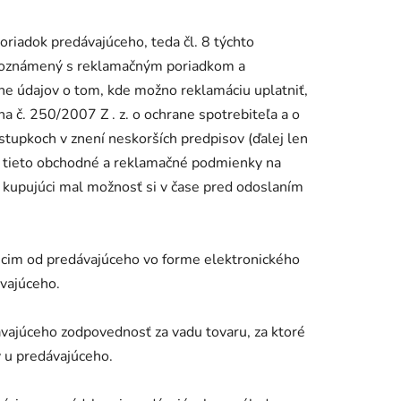
oriadok predávajúceho, teda čl. 8 týchto
oboznámený s reklamačným poriadkom a
e údajov o tom, kde možno reklamáciu uplatniť,
na č. 250/2007 Z . z. o ochrane spotrebiteľa a o
tupkoch v znení neskorších predpisov (ďalej len
il tieto obchodné a reklamačné podmienky na
 kupujúci mal možnosť si v čase pred odoslaním
úcim od predávajúceho vo forme elektronického
vajúceho.
ávajúceho zodpovednosť za vadu tovaru, za ktoré
 u predávajúceho.