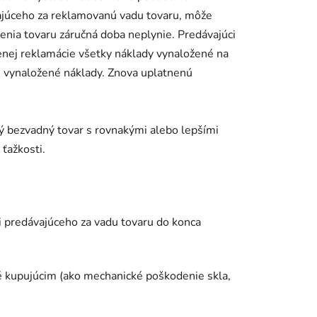
júceho za reklamovanú vadu tovaru, môže
nia tovaru záručná doba neplynie. Predávajúci
enej reklamácie všetky náklady vynaložené na
e vynaložené náklady. Znova uplatnenú
ný bezvadný tovar s rovnakými alebo lepšími
ťažkosti.
ti predávajúceho za vadu tovaru do konca
é kupujúcim (ako mechanické poškodenie skla,