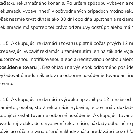
začiatku reklamačného konania. Po určení spôsobu vybavenia r
reklamáciu vybaví ihneď, v odôvodnených prípadoch možno rekl
však nesmie trvať dlhšie ako 30 dní odo dňa uplatnenia reklam
reklamácie má spotrebiteľ právo od zmluvy odstúpiť alebo má 
1.15. Ak kupujúci reklamáciu tovaru uplatnil počas prvých 12 
predávajúci vybaviť reklamáciu zamietnutím len na základe vyj
autorizovanou, notifikovanou alebo akreditovanou osobou alebo 
posúdenie tovaru
“). Bez ohľadu na výsledok odborného posúd
vyžadovať úhradu nákladov na odborné posúdenie tovaru ani i
tovaru.
1.16. Ak kupujúci reklamáciu výrobku uplatnil po 12 mesiacoch 
zamietol, osoba, ktorá reklamáciu vybavila, je povinná v dokla
kupujúci zaslať tovar na odborné posúdenie. Ak kupujúci tovar
uvedenej v doklade o vybavení reklamácie, náklady odborného p
súvisiace účelne vynaložené náklady znáša predávajúci bez oh