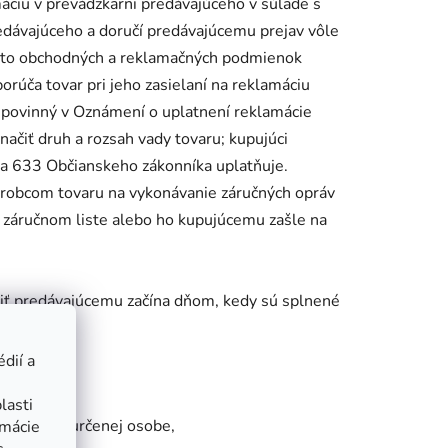
máciu v prevádzkarni predávajúceho v súlade s
redávajúceho a doručí predávajúcemu prejav vôle
ýchto obchodných a reklamačných podmienok
orúča tovar pri jeho zasielaní na reklamáciu
je povinný v Oznámení o uplatnení reklamácie
ačiť druh a rozsah vady tovaru; kupujúci
22 a 633 Občianskeho zákonníka uplatňuje.
výrobcom tovaru na vykonávanie záručných opráv
 záručnom liste alebo ho kupujúcemu zašle na
čiť predávajúcemu začína dňom, kedy sú splnené
dií a
,
lasti
mu alebo určenej osobe,
rmácie