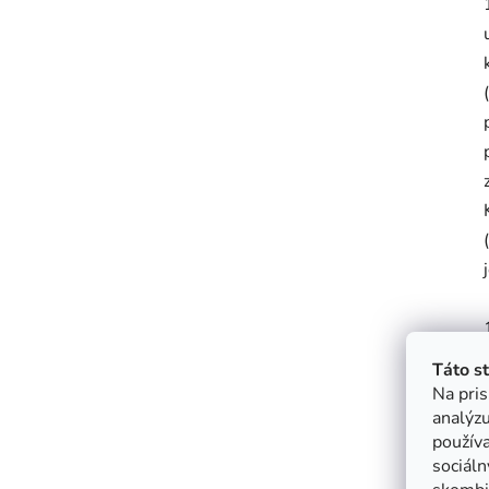
Táto s
Na pris
analýzu
použív
sociáln