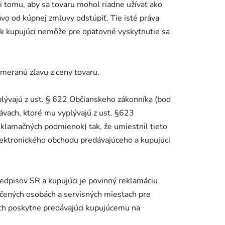
i tomu, aby sa tovaru mohol riadne užívať ako
vo od kúpnej zmluvy odstúpiť. Tie isté práva
šak kupujúci nemôže pre opätovné vyskytnutie sa
imeranú zľavu z ceny tovaru.
plývajú z ust. § 622 Občianskeho zákonníka (bod
ávach, ktoré mu vyplývajú z ust. §623
eklamačných podmienok) tak, že umiestnil tieto
ektronického obchodu predávajúceho a kupujúci
edpisov SR a kupujúci je povinný reklamáciu
určených osobách a servisných miestach pre
ich poskytne predávajúci kupujúcemu na