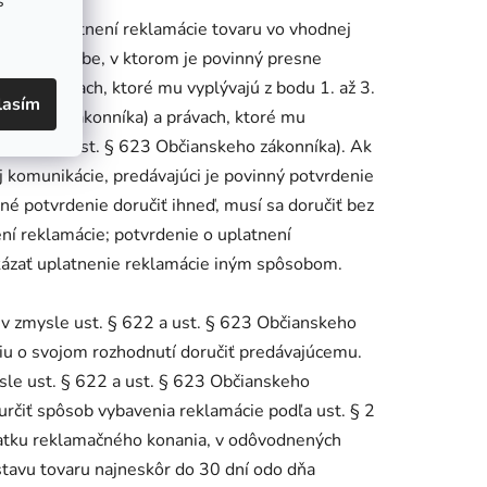
s
nie o uplatnení reklamácie tovaru vo vhodnej
omnej podobe, v ktorom je povinný presne
 jeho právach, ktoré mu vyplývajú z bodu 1. až 3.
lasím
anskeho zákonníka) a právach, ktoré mu
odmienok (ust. § 623 Občianskeho zákonníka). Ak
j komunikácie, predávajúci je povinný potvrdenie
né potvrdenie doručiť ihneď, musí sa doručiť bez
ní reklamácie; potvrdenie o uplatnení
kázať uplatnenie reklamácie iným spôsobom.
v v zmysle ust. § 622 a ust. § 623 Občianskeho
iu o svojom rozhodnutí doručiť predávajúcemu.
ysle ust. § 622 a ust. § 623 Občianskeho
určiť spôsob vybavenia reklamácie podľa ust. § 2
čiatku reklamačného konania, v odôvodnených
stavu tovaru najneskôr do 30 dní odo dňa