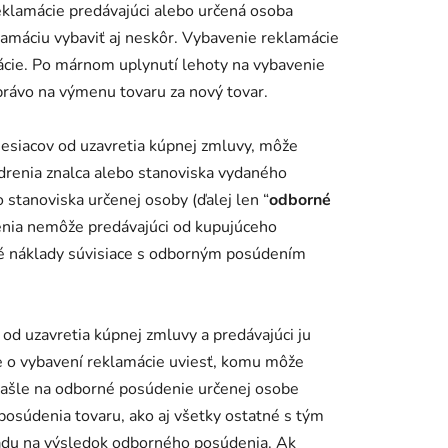
eklamácie predávajúci alebo určená osoba
amáciu vybaviť aj neskôr. Vybavenie reklamácie
ácie. Po márnom uplynutí lehoty na vybavenie
právo na výmenu tovaru za nový tovar.
mesiacov od uzavretia kúpnej zmluvy, môže
adrenia znalca alebo stanoviska vydaného
stanoviska určenej osoby (ďalej len “
odborné
enia nemôže predávajúci od kupujúceho
né náklady súvisiace s odborným posúdením
od uzavretia kúpnej zmluvy a predávajúci ju
de o vybavení reklamácie uviesť, komu môže
 zašle na odborné posúdenie určenej osobe
osúdenia tovaru, ako aj všetky ostatné s tým
ľadu na výsledok odborného posúdenia. Ak