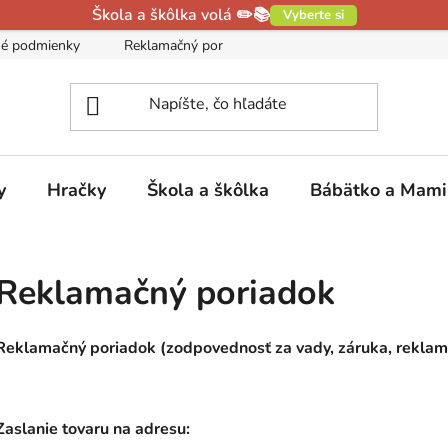
Škola a škôlka volá ✏️📚
Vyberte si
é podmienky
Reklamačný poriadok
Podmienky ochrany oso
y
Hračky
Škola a škôlka
Bábätko a Mam
Reklamačný poriadok
Reklamačný poriadok (zodpovednosť za vady, záruka, reklam
Zaslanie tovaru na adresu: