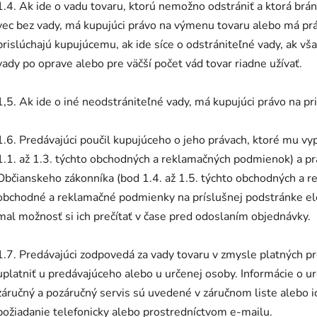
1.4. Ak ide o vadu tovaru, ktorú nemožno odstrániť a ktorá brán
vec bez vady, má kupujúci právo na výmenu tovaru alebo má prá
prislúchajú kupujúcemu, ak ide síce o odstrániteľné vady, ak v
vady po oprave alebo pre väčší počet vád tovar riadne užívať.
1,5. Ak ide o iné neodstrániteľné vady, má kupujúci právo na pr
1.6. Predávajúci poučil kupujúceho o jeho právach, ktoré mu vy
1.1. až 1.3. týchto obchodných a reklamačných podmienok) a pr
Občianskeho zákonníka (bod 1.4. až 1.5. týchto obchodných a r
obchodné a reklamačné podmienky na príslušnej podstránke el
mal možnosť si ich prečítať v čase pred odoslaním objednávky.
1.7. Predávajúci zodpovedá za vady tovaru v zmysle platných pr
uplatniť u predávajúceho alebo u určenej osoby. Informácie o 
záručný a pozáručný servis sú uvedené v záručnom liste alebo 
požiadanie telefonicky alebo prostredníctvom e-mailu.