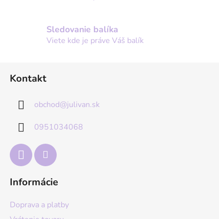
Sledovanie balíka
Viete kde je práve Váš balík
Z
Kontakt
á
p
obchod
@
julivan.sk
ä
t
0951034068
i
e
Informácie
Doprava a platby