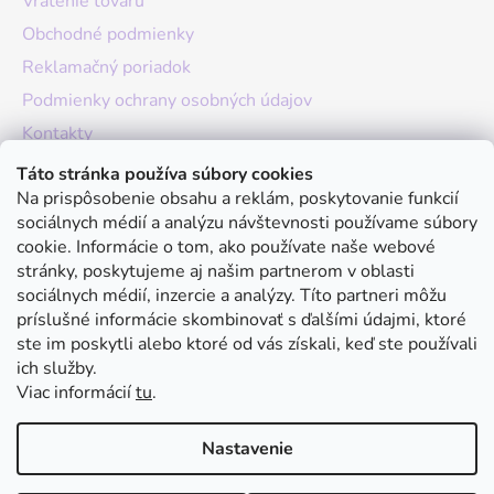
Vrátenie tovaru
Obchodné podmienky
Reklamačný poriadok
Podmienky ochrany osobných údajov
Kontakty
O nás
Táto stránka používa súbory cookies
Na prispôsobenie obsahu a reklám, poskytovanie funkcií
Hodnotenie obchodu
sociálnych médií a analýzu návštevnosti používame súbory
Moja objednávka
cookie. Informácie o tom, ako používate naše webové
stránky, poskytujeme aj našim partnerom v oblasti
Instagram
sociálnych médií, inzercie a analýzy. Títo partneri môžu
príslušné informácie skombinovať s ďalšími údajmi, ktoré
ste im poskytli alebo ktoré od vás získali, keď ste používali
ich služby.
Viac informácií
tu
.
Nastavenie