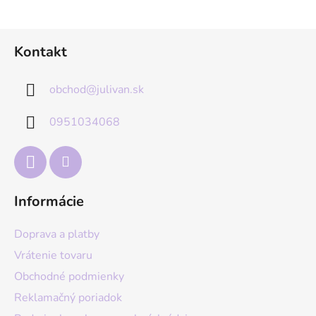
Z
Kontakt
á
p
obchod
@
julivan.sk
ä
t
0951034068
i
e
Informácie
Doprava a platby
Vrátenie tovaru
Obchodné podmienky
Reklamačný poriadok