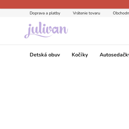
Prejsť
na
Doprava a platby
Vrátenie tovaru
Obchodn
obsah
Detská obuv
Kočíky
Autosedačk