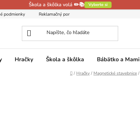
Škola a škôlka volá ✏️📚
Vyberte si
é podmienky
Reklamačný poriadok
Podmienky ochrany oso
y
Hračky
Škola a škôlka
Bábätko a Mam
Domov
/
Hračky
/
Magnetické stavebnice
/