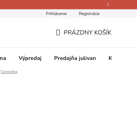
Prihlásenie
Registrácia
bných údajov
Kontakty
O nás
Hodnotenie obchodu
PRÁZDNY KOŠÍK
NÁKUPNÝ
KOŠÍK
ina
Výpredaj
Predajňa julivan
Kontakty
Connetix