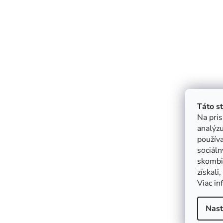
Táto s
Na pris
analýzu
použív
sociáln
skombin
získali
Viac in
Nast