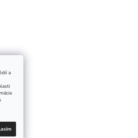
dií a
lasti
rmácie
s
lasím