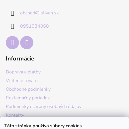
p
obchod
@
julivan.sk
ä
t
0951034068
i
e
Informácie
Doprava a platby
Vrátenie tovaru
Obchodné podmienky
Reklamačný poriadok
Podmienky ochrany osobných údajov
Kontakty
O nás
Táto stránka používa súbory cookies