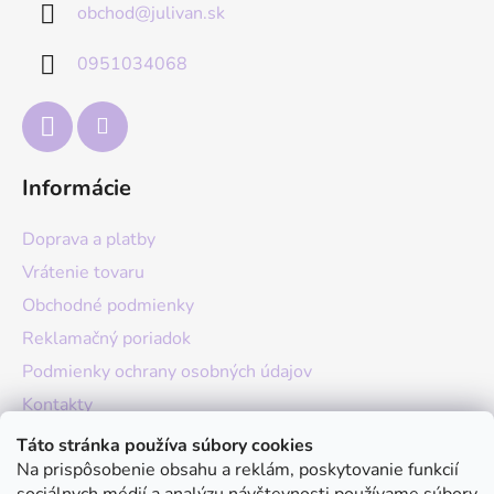
obchod
@
julivan.sk
ä
t
0951034068
i
e
Informácie
Doprava a platby
Vrátenie tovaru
Obchodné podmienky
Reklamačný poriadok
Podmienky ochrany osobných údajov
Kontakty
O nás
Táto stránka používa súbory cookies
Na prispôsobenie obsahu a reklám, poskytovanie funkcií
Hodnotenie obchodu