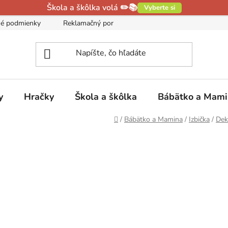
Škola a škôlka volá ✏️📚
Vyberte si
é podmienky
Reklamačný poriadok
Podmienky ochrany oso
y
Hračky
Škola a škôlka
Bábätko a Mam
Domov
/
Bábätko a Mamina
/
Izbička
/
Dek