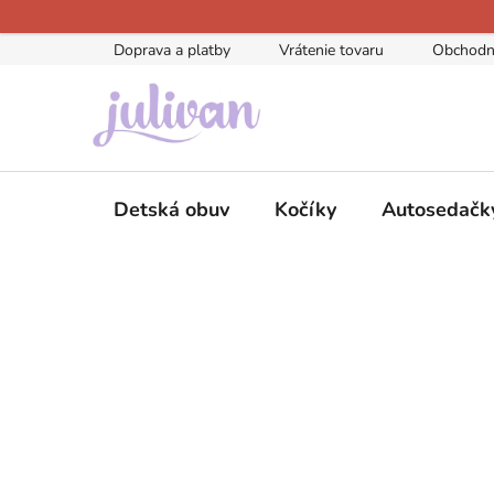
Prejsť
na
Doprava a platby
Vrátenie tovaru
Obchodn
obsah
Detská obuv
Kočíky
Autosedačk