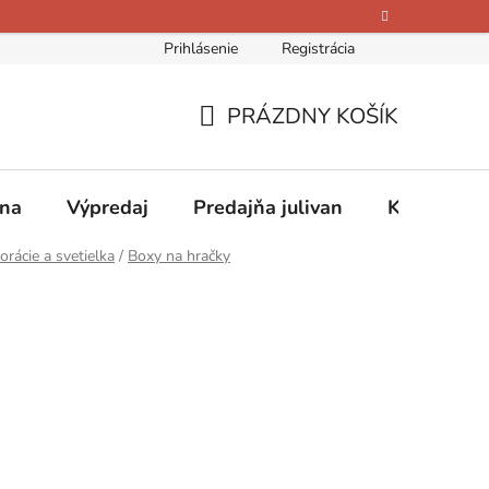
Prihlásenie
Registrácia
bných údajov
Kontakty
O nás
Hodnotenie obchodu
PRÁZDNY KOŠÍK
NÁKUPNÝ
KOŠÍK
ina
Výpredaj
Predajňa julivan
Kontakty
orácie a svetielka
/
Boxy na hračky