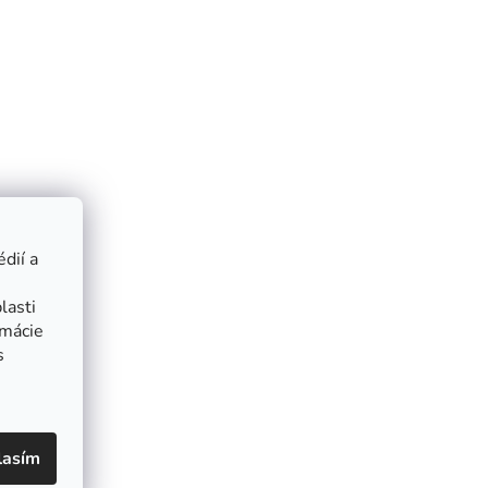
dií a
lasti
rmácie
s
lasím