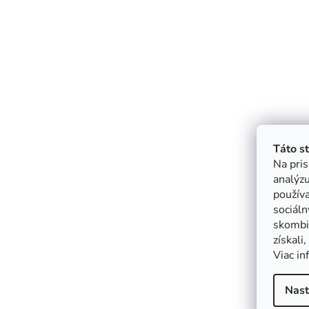
Táto s
Na pris
analýzu
použív
sociáln
skombin
získali
Viac in
Nast