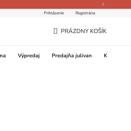
Prihlásenie
Registrácia
bných údajov
Kontakty
O nás
Hodnotenie obchodu
PRÁZDNY KOŠÍK
NÁKUPNÝ
KOŠÍK
ina
Výpredaj
Predajňa julivan
Kontakty