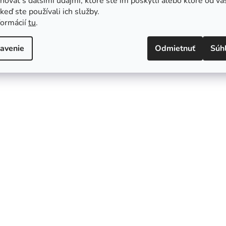
ovať s ďalšími údajmi, ktoré ste im poskytli alebo ktoré od vá
, keď ste používali ich služby.
formácií
tu
.
avenie
Odmietnuť
Súh