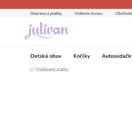
Prejsť
na
Doprava a platby
Vrátenie tovaru
Obchodn
obsah
Detská obuv
Kočíky
Autosedačk
Domov
/
Predávané značky