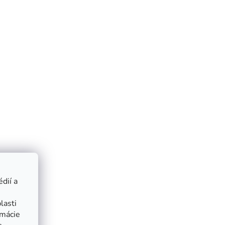
dií a
lasti
rmácie