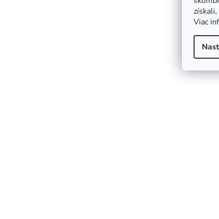
skombin
získali
Viac in
Nast