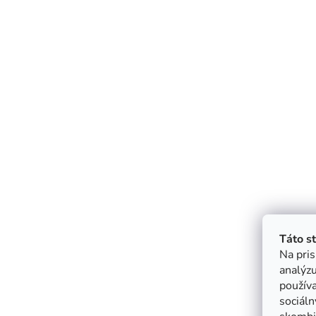
Táto s
Na pris
analýzu
použív
sociáln