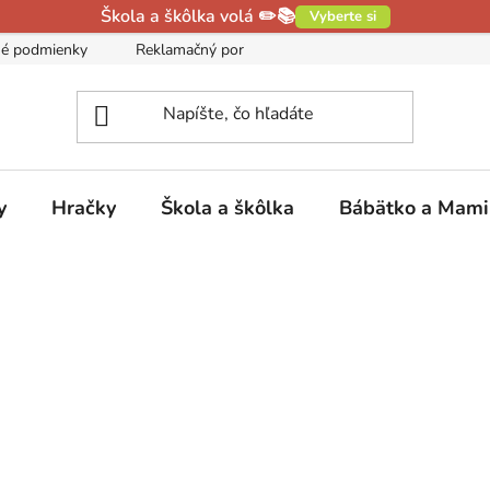
Škola a škôlka volá ✏️📚
Vyberte si
é podmienky
Reklamačný poriadok
Podmienky ochrany oso
y
Hračky
Škola a škôlka
Bábätko a Mam