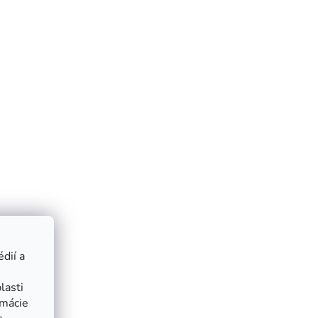
dií a
lasti
rmácie