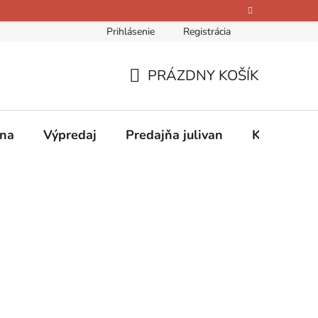
Prihlásenie
Registrácia
bných údajov
Kontakty
O nás
Hodnotenie obchodu
PRÁZDNY KOŠÍK
NÁKUPNÝ
KOŠÍK
ina
Výpredaj
Predajňa julivan
Kontakty