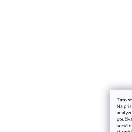
Táto s
Na pris
analýzu
použív
sociáln