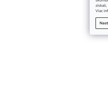
skombin
získali
Viac in
Nast