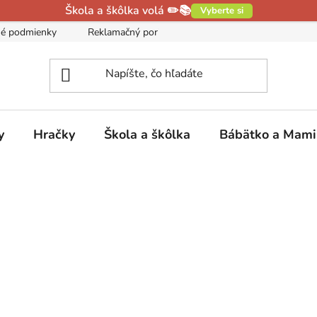
Škola a škôlka volá ✏️📚
Vyberte si
é podmienky
Reklamačný poriadok
Podmienky ochrany oso
y
Hračky
Škola a škôlka
Bábätko a Mam