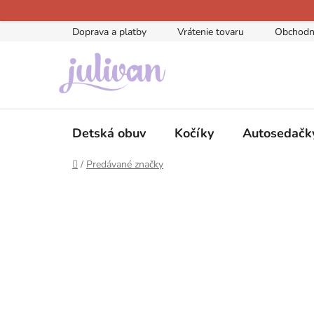
Prejsť
na
Doprava a platby
Vrátenie tovaru
Obchodn
obsah
Detská obuv
Kočíky
Autosedačk
Domov
/
Predávané značky