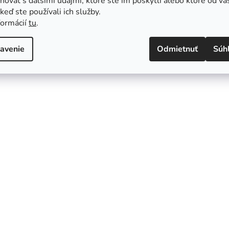
ovať s ďalšími údajmi, ktoré ste im poskytli alebo ktoré od vá
, keď ste používali ich služby.
formácií
tu
.
avenie
Odmietnuť
Súh