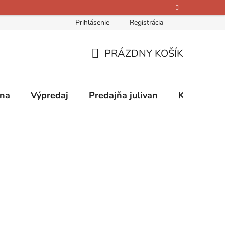
Prihlásenie
Registrácia
bných údajov
Kontakty
O nás
Hodnotenie obchodu
PRÁZDNY KOŠÍK
NÁKUPNÝ
KOŠÍK
ina
Výpredaj
Predajňa julivan
Kontakty