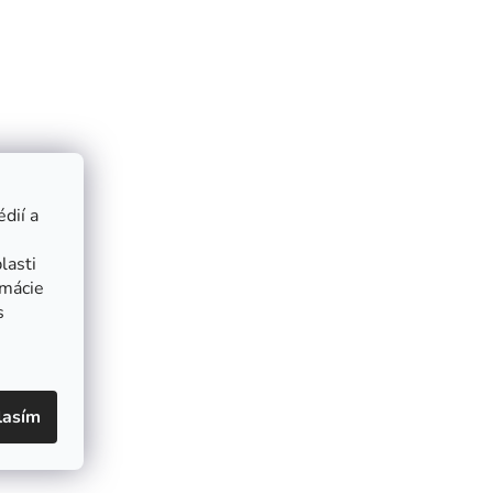
dií a
lasti
rmácie
s
lasím