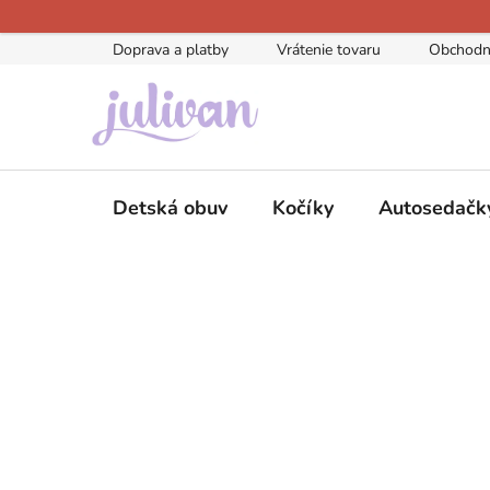
Prejsť
na
Doprava a platby
Vrátenie tovaru
Obchodn
obsah
Detská obuv
Kočíky
Autosedačk