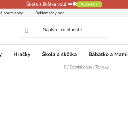
Škola a škôlka volá ✏️📚
Vyberte si
é podmienky
Reklamačný poriadok
Podmienky ochrany oso
y
Hračky
Škola a škôlka
Bábätko a Mam
Domov
/
Detská obuv
/
Tenisky