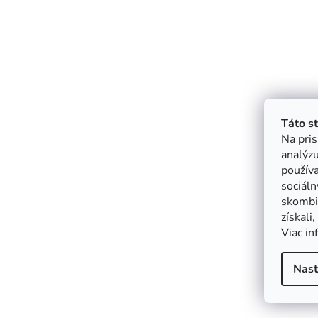
Táto s
Na pris
analýzu
použív
sociáln
skombin
získali
Viac in
Nast