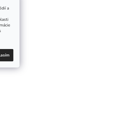
dií a
lasti
rmácie
s
lasím