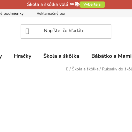
Škola a škôlka volá ✏️📚
Vyberte si
é podmienky
Reklamačný poriadok
Podmienky ochrany oso
y
Hračky
Škola a škôlka
Bábätko a Mam
Domov
/
Škola a škôlka
/
Ruksaky do škô