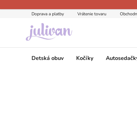
Prejsť
na
Doprava a platby
Vrátenie tovaru
Obchodn
obsah
Detská obuv
Kočíky
Autosedačk