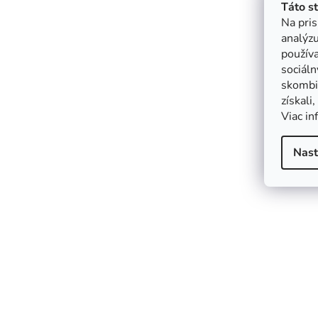
Táto s
Na pris
analýzu
použív
sociáln
skombin
získali
Viac in
Nast