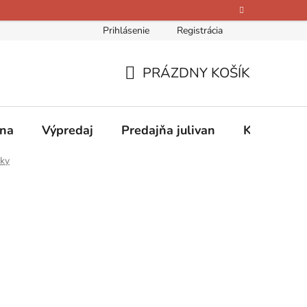
Prihlásenie
Registrácia
bných údajov
Kontakty
O nás
Hodnotenie obchodu
PRÁZDNY KOŠÍK
NÁKUPNÝ
KOŠÍK
ina
Výpredaj
Predajňa julivan
Kontakty
lky