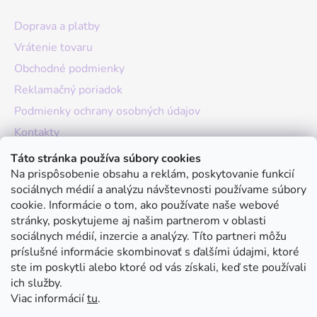
Doprava a platby
Vrátenie tovaru
Obchodné podmienky
Reklamačný poriadok
Podmienky ochrany osobných údajov
Kontakty
O nás
Táto stránka používa súbory cookies
Na prispôsobenie obsahu a reklám, poskytovanie funkcií
Hodnotenie obchodu
sociálnych médií a analýzu návštevnosti používame súbory
Moja objednávka
cookie. Informácie o tom, ako používate naše webové
stránky, poskytujeme aj našim partnerom v oblasti
Instagram
sociálnych médií, inzercie a analýzy. Títo partneri môžu
príslušné informácie skombinovať s ďalšími údajmi, ktoré
ste im poskytli alebo ktoré od vás získali, keď ste používali
ich služby.
Viac informácií
tu
.