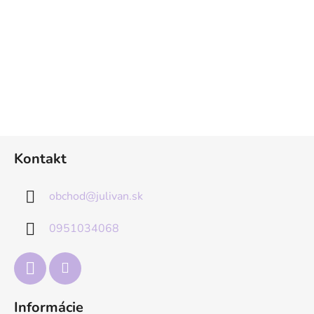
Z
Kontakt
á
p
obchod
@
julivan.sk
ä
t
0951034068
i
e
Informácie