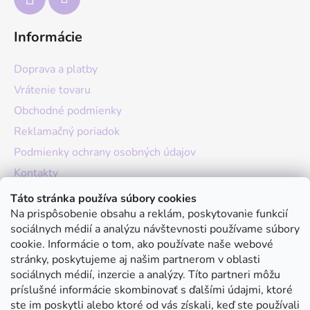
Informácie
Doprava a platby
Vrátenie tovaru
Obchodné podmienky
Reklamačný poriadok
Podmienky ochrany osobných údajov
Kontakty
O nás
Táto stránka používa súbory cookies
Na prispôsobenie obsahu a reklám, poskytovanie funkcií
Hodnotenie obchodu
sociálnych médií a analýzu návštevnosti používame súbory
Moja objednávka
cookie. Informácie o tom, ako používate naše webové
stránky, poskytujeme aj našim partnerom v oblasti
Instagram
sociálnych médií, inzercie a analýzy. Títo partneri môžu
príslušné informácie skombinovať s ďalšími údajmi, ktoré
ste im poskytli alebo ktoré od vás získali, keď ste používali