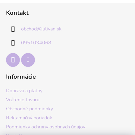
Z
Kontakt
á
p
obchod
@
julivan.sk
ä
t
0951034068
i
e
Informácie
Doprava a platby
Vrátenie tovaru
Obchodné podmienky
Reklamačný poriadok
Podmienky ochrany osobných údajov