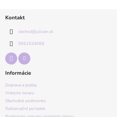
Z
Kontakt
á
p
obchod
@
julivan.sk
ä
t
0951034068
i
e
Informácie
Doprava a platby
Vrátenie tovaru
Obchodné podmienky
Reklamačný poriadok
Podmienky ochrany osobných údajov