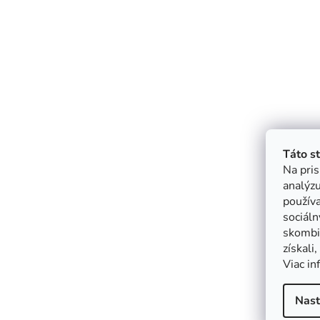
Táto s
Na pris
analýzu
použív
sociáln
skombin
získali
Viac in
Nast