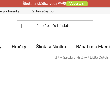
Škola a škôlka volá ✏️📚
Vyberte si
é podmienky
Reklamačný poriadok
Podmienky ochrany oso
y
Hračky
Škola a škôlka
Bábätko a Mam
Domov
/
Výpredaj
/
Hračky
/
Little Dutch