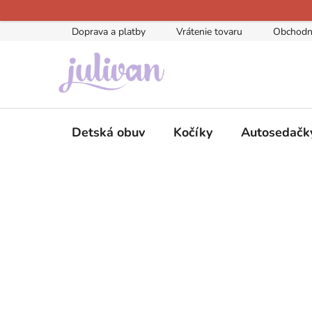
Prejsť
na
Doprava a platby
Vrátenie tovaru
Obchodn
obsah
Detská obuv
Kočíky
Autosedačk