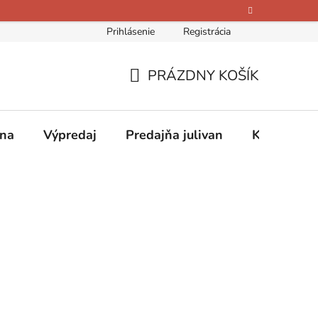
Prihlásenie
Registrácia
bných údajov
Kontakty
O nás
Hodnotenie obchodu
PRÁZDNY KOŠÍK
NÁKUPNÝ
KOŠÍK
ina
Výpredaj
Predajňa julivan
Kontakty