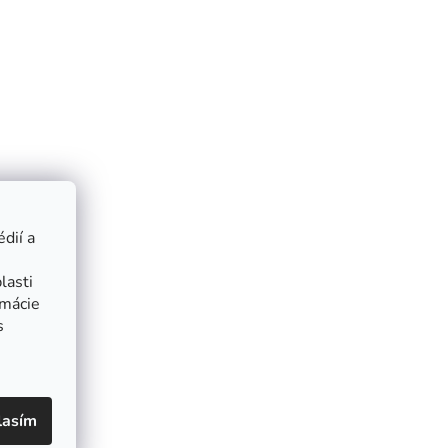
dií a
lasti
rmácie
s
lasím