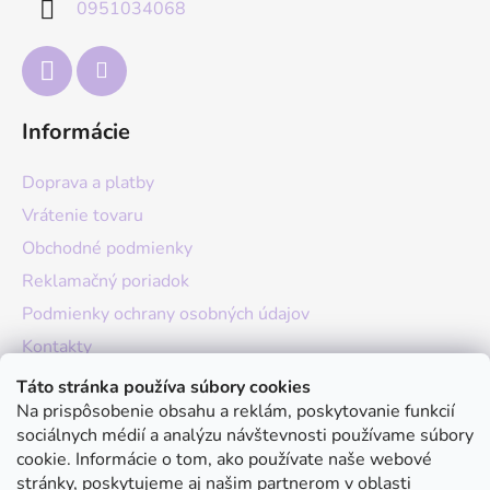
0951034068
i
e
Informácie
Doprava a platby
Vrátenie tovaru
Obchodné podmienky
Reklamačný poriadok
Podmienky ochrany osobných údajov
Kontakty
O nás
Táto stránka používa súbory cookies
Na prispôsobenie obsahu a reklám, poskytovanie funkcií
Hodnotenie obchodu
sociálnych médií a analýzu návštevnosti používame súbory
Moja objednávka
cookie. Informácie o tom, ako používate naše webové
stránky, poskytujeme aj našim partnerom v oblasti