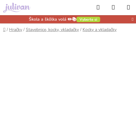
Prejsť
Hľadať
NÁKUP
na
obsah
KOŠÍK
Škola a škôlka volá ✏️📚
Vyberte si
Domov
/
Hračky
/
Stavebnice, kocky, vkladačky
/
Kocky a vkladačky