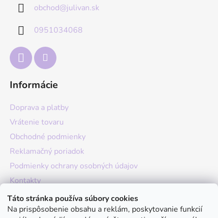
obchod
@
julivan.sk
ä
t
0951034068
i
e
Informácie
Doprava a platby
Vrátenie tovaru
Obchodné podmienky
Reklamačný poriadok
Podmienky ochrany osobných údajov
Kontakty
O nás
Táto stránka používa súbory cookies
Na prispôsobenie obsahu a reklám, poskytovanie funkcií
Hodnotenie obchodu