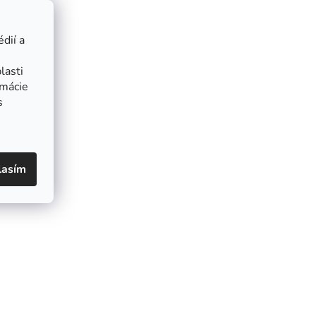
dií a
lasti
rmácie
s
lasím