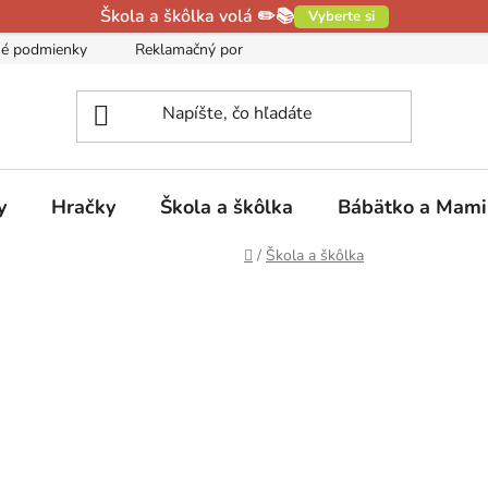
Škola a škôlka volá ✏️📚
Vyberte si
é podmienky
Reklamačný poriadok
Podmienky ochrany oso
y
Hračky
Škola a škôlka
Bábätko a Mam
Domov
/
Škola a škôlka