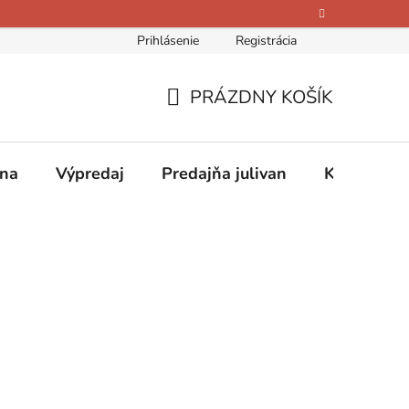
Prihlásenie
Registrácia
bných údajov
Kontakty
O nás
Hodnotenie obchodu
PRÁZDNY KOŠÍK
NÁKUPNÝ
KOŠÍK
ina
Výpredaj
Predajňa julivan
Kontakty