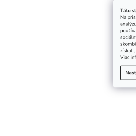
Táto s
Na pris
analýzu
použív
sociáln
skombin
získali
Viac in
Nast