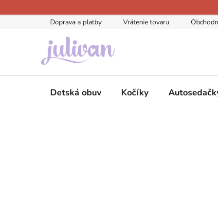
Prejsť
na
Doprava a platby
Vrátenie tovaru
Obchodn
obsah
Detská obuv
Kočíky
Autosedačk