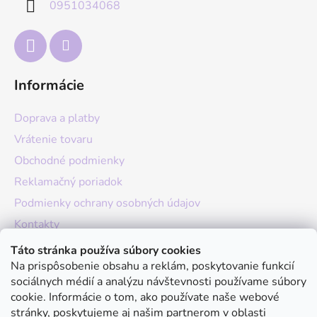
0951034068
i
e
Informácie
Doprava a platby
Vrátenie tovaru
Obchodné podmienky
Reklamačný poriadok
Podmienky ochrany osobných údajov
Kontakty
O nás
Táto stránka používa súbory cookies
Na prispôsobenie obsahu a reklám, poskytovanie funkcií
Hodnotenie obchodu
sociálnych médií a analýzu návštevnosti používame súbory
Moja objednávka
cookie. Informácie o tom, ako používate naše webové
stránky, poskytujeme aj našim partnerom v oblasti