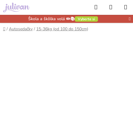
Prejsť
Hľadať
NÁKUP
na
obsah
KOŠÍK
Škola a škôlka volá ✏️📚
Vyberte si
Domov
/
Autosedačky
/
15-36kg (od 100 do 150cm)