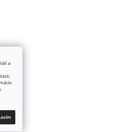
dií a
lasti
rmácie
s
lasím