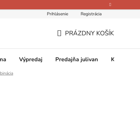
Prihlásenie
Registrácia
bných údajov
Kontakty
O nás
Hodnotenie obchodu
PRÁZDNY KOŠÍK
NÁKUPNÝ
KOŠÍK
ina
Výpredaj
Predajňa julivan
Kontakty
binácia