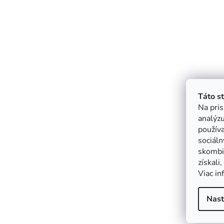
Táto s
Na pris
analýzu
použív
sociáln
skombin
získali
Viac in
Nast