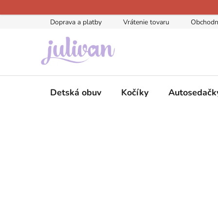
Prejsť
na
Doprava a platby
Vrátenie tovaru
Obchodn
obsah
Detská obuv
Kočíky
Autosedačk