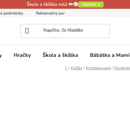
Škola a škôlka volá ✏️📚
Vyberte si
é podmienky
Reklamačný poriadok
Podmienky ochrany oso
y
Hračky
Škola a škôlka
Bábätko a Mam
Domov
/
Kočíky
/
Kombinované
/
Dvojkom