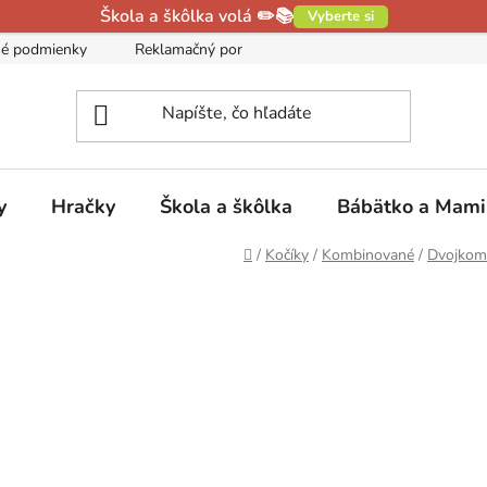
Škola a škôlka volá ✏️📚
Vyberte si
é podmienky
Reklamačný poriadok
Podmienky ochrany oso
y
Hračky
Škola a škôlka
Bábätko a Mam
Domov
/
Kočíky
/
Kombinované
/
Dvojkom