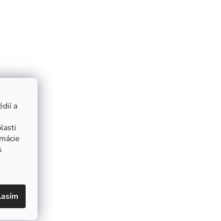
dií a
lasti
rmácie
s
lasím