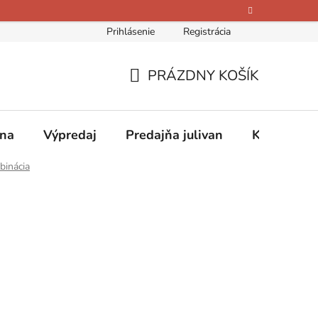
Prihlásenie
Registrácia
bných údajov
Kontakty
O nás
Hodnotenie obchodu
PRÁZDNY KOŠÍK
NÁKUPNÝ
KOŠÍK
ina
Výpredaj
Predajňa julivan
Kontakty
binácia