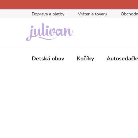
Prejsť
na
Doprava a platby
Vrátenie tovaru
Obchodn
obsah
Detská obuv
Kočíky
Autosedačk