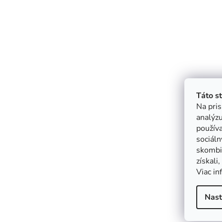
Táto s
Na pris
analýzu
použív
sociáln
skombin
získali
Viac in
Nast