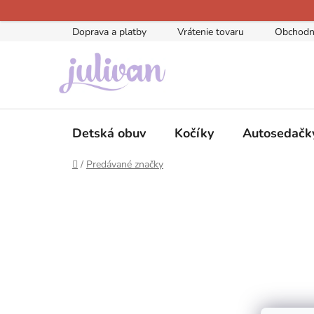
Prejsť
na
Doprava a platby
Vrátenie tovaru
Obchodn
obsah
Detská obuv
Kočíky
Autosedačk
Domov
/
Predávané značky