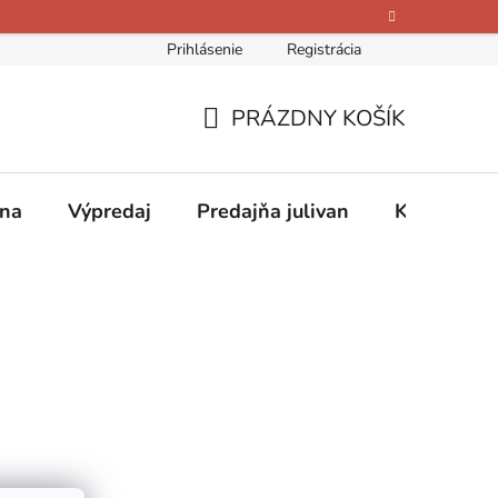
Prihlásenie
Registrácia
bných údajov
Kontakty
O nás
Hodnotenie obchodu
PRÁZDNY KOŠÍK
NÁKUPNÝ
KOŠÍK
ina
Výpredaj
Predajňa julivan
Kontakty