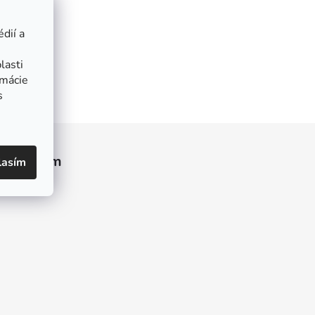
dií a
lasti
rmácie
s
Instagram
lasím