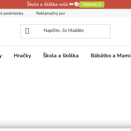
Škola a škôlka volá ✏️📚
Vyberte si
é podmienky
Reklamačný poriadok
Podmienky ochrany oso
y
Hračky
Škola a škôlka
Bábätko a Mam