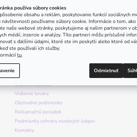
tránka používa súbory cookies
pôsobenie obsahu a reklám, poskytovanie funkcií sociálnych mé
 návštevnosti používame súbory cookie. Informácie o tom, ako
ate naše webové stránky, poskytujeme aj našim partnerom v ob
ych médií, inzercie a analýzy. Títo partneri môžu príslušné info
ovať s ďalšími údajmi, ktoré ste im poskytli alebo ktoré od vá
, keď ste používali ich služby.
formácií
tu
.
Informácie
avenie
Odmietnuť
Súh
Doprava a platby
Vrátenie tovaru
Obchodné podmienky
Reklamačný poriadok
Podmienky ochrany osobných údajov
Kontakty