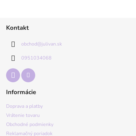
Z
Kontakt
á
p
obchod
@
julivan.sk
ä
t
0951034068
i
e
Informácie
Doprava a platby
Vrátenie tovaru
Obchodné podmienky
Reklamačný poriadok