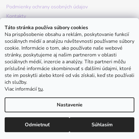
Podmienky ochrany osobných údajov
Kontakty
O nás
Táto stránka používa súbory cookies
Na prispôsobenie obsahu a reklám, poskytovanie funkcií
Hodnotenie obchodu
sociálnych médií a analýzu návštevnosti používame súbory
Moja objednávka
cookie. Informácie o tom, ako používate naše webové
stránky, poskytujeme aj našim partnerom v oblasti
Instagram
sociálnych médií, inzercie a analýzy. Títo partneri môžu
príslušné informácie skombinovať s ďalšími údajmi, ktoré
ste im poskytli alebo ktoré od vás získali, keď ste používali
ich služby.
Viac informácií
tu
.
Nastavenie
Vytvoril Shoptet
Odmietnuť
Súhlasím
Copyright 2026
julivan
. Všetky práva vyhradené.
Upraviť
nastavenie cookies