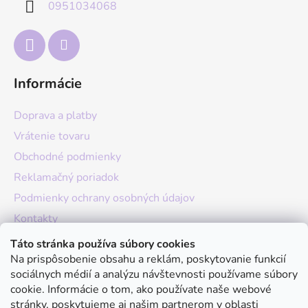
0951034068
i
e
Informácie
Doprava a platby
Vrátenie tovaru
Obchodné podmienky
Reklamačný poriadok
Podmienky ochrany osobných údajov
Kontakty
O nás
Táto stránka používa súbory cookies
Na prispôsobenie obsahu a reklám, poskytovanie funkcií
Hodnotenie obchodu
sociálnych médií a analýzu návštevnosti používame súbory
Moja objednávka
cookie. Informácie o tom, ako používate naše webové
stránky, poskytujeme aj našim partnerom v oblasti