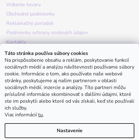
Vrátenie tovaru
Obchodné podmienky
Reklamačný poriadok
Podmienky ochrany osobných údajov
Kontakty
O nás
Táto stránka používa súbory cookies
Na prispôsobenie obsahu a reklám, poskytovanie funkcií
Hodnotenie obchodu
sociálnych médií a analýzu návštevnosti používame súbory
Moja objednávka
cookie. Informácie o tom, ako používate naše webové
stránky, poskytujeme aj našim partnerom v oblasti
Instagram
sociálnych médií, inzercie a analýzy. Títo partneri môžu
príslušné informácie skombinovať s ďalšími údajmi, ktoré
ste im poskytli alebo ktoré od vás získali, keď ste používali
ich služby.
Viac informácií
tu
.
Nastavenie