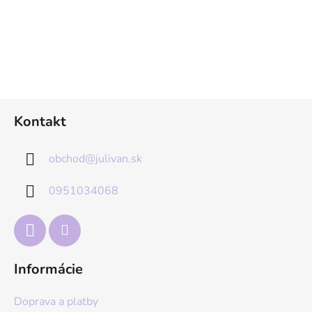
Z
Kontakt
á
p
obchod
@
julivan.sk
ä
t
0951034068
i
e
Informácie
Doprava a platby