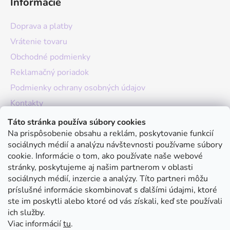
Informácie
Doprava a platby
Vrátenie tovaru
Obchodné podmienky
Reklamačný poriadok
Podmienky ochrany osobných údajov
Kontakty
O nás
Táto stránka používa súbory cookies
Na prispôsobenie obsahu a reklám, poskytovanie funkcií
Hodnotenie obchodu
sociálnych médií a analýzu návštevnosti používame súbory
Moja objednávka
cookie. Informácie o tom, ako používate naše webové
stránky, poskytujeme aj našim partnerom v oblasti
Instagram
sociálnych médií, inzercie a analýzy. Títo partneri môžu
príslušné informácie skombinovať s ďalšími údajmi, ktoré
ste im poskytli alebo ktoré od vás získali, keď ste používali
ich služby.
Viac informácií
tu
.