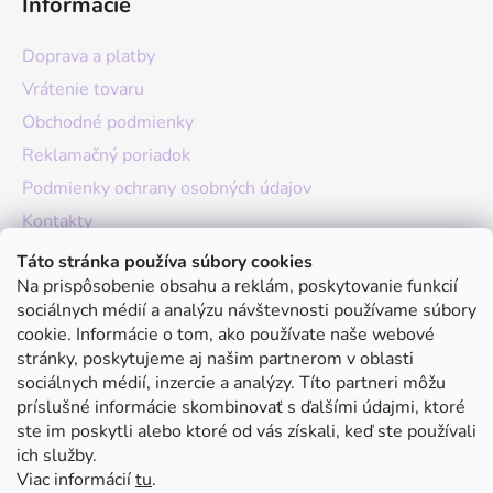
Informácie
Doprava a platby
Vrátenie tovaru
Obchodné podmienky
Reklamačný poriadok
Podmienky ochrany osobných údajov
Kontakty
O nás
Táto stránka používa súbory cookies
Na prispôsobenie obsahu a reklám, poskytovanie funkcií
Hodnotenie obchodu
sociálnych médií a analýzu návštevnosti používame súbory
Moja objednávka
cookie. Informácie o tom, ako používate naše webové
stránky, poskytujeme aj našim partnerom v oblasti
Instagram
sociálnych médií, inzercie a analýzy. Títo partneri môžu
príslušné informácie skombinovať s ďalšími údajmi, ktoré
ste im poskytli alebo ktoré od vás získali, keď ste používali
ich služby.
Viac informácií
tu
.