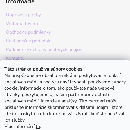
Informácie
Doprava a platby
Vrátenie tovaru
Obchodné podmienky
Reklamačný poriadok
Podmienky ochrany osobných údajov
Kontakty
O nás
Táto stránka používa súbory cookies
Na prispôsobenie obsahu a reklám, poskytovanie funkcií
Hodnotenie obchodu
sociálnych médií a analýzu návštevnosti používame súbory
Moja objednávka
cookie. Informácie o tom, ako používate naše webové
stránky, poskytujeme aj našim partnerom v oblasti
Instagram
sociálnych médií, inzercie a analýzy. Títo partneri môžu
príslušné informácie skombinovať s ďalšími údajmi, ktoré
ste im poskytli alebo ktoré od vás získali, keď ste používali
ich služby.
Viac informácií
tu
.