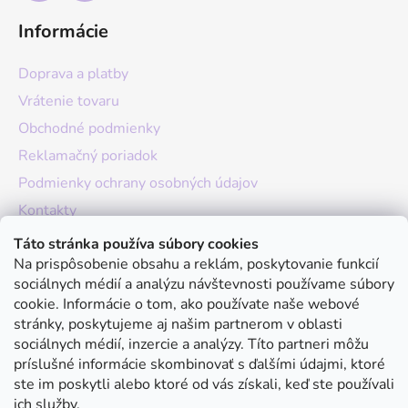
Informácie
Doprava a platby
Vrátenie tovaru
Obchodné podmienky
Reklamačný poriadok
Podmienky ochrany osobných údajov
Kontakty
O nás
Táto stránka používa súbory cookies
Na prispôsobenie obsahu a reklám, poskytovanie funkcií
Hodnotenie obchodu
sociálnych médií a analýzu návštevnosti používame súbory
Moja objednávka
cookie. Informácie o tom, ako používate naše webové
stránky, poskytujeme aj našim partnerom v oblasti
Instagram
sociálnych médií, inzercie a analýzy. Títo partneri môžu
príslušné informácie skombinovať s ďalšími údajmi, ktoré
ste im poskytli alebo ktoré od vás získali, keď ste používali
ich služby.