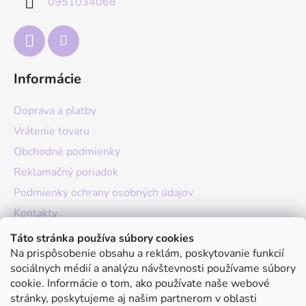
0951034068
i
e
Informácie
Doprava a platby
Vrátenie tovaru
Obchodné podmienky
Reklamačný poriadok
Podmienky ochrany osobných údajov
Kontakty
O nás
Táto stránka používa súbory cookies
Na prispôsobenie obsahu a reklám, poskytovanie funkcií
Hodnotenie obchodu
sociálnych médií a analýzu návštevnosti používame súbory
Moja objednávka
cookie. Informácie o tom, ako používate naše webové
stránky, poskytujeme aj našim partnerom v oblasti