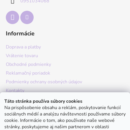
0951034068
i
e
Informácie
Doprava a platby
Vrátenie tovaru
Obchodné podmienky
Reklamačný poriadok
Podmienky ochrany osobných údajov
Kontakty
O nás
Táto stránka používa súbory cookies
Na prispôsobenie obsahu a reklám, poskytovanie funkcií
Hodnotenie obchodu
sociálnych médií a analýzu návštevnosti používame súbory
Moja objednávka
cookie. Informácie o tom, ako používate naše webové
stránky, poskytujeme aj našim partnerom v oblasti