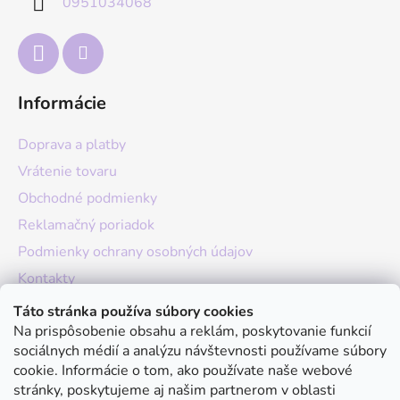
0951034068
i
e
Informácie
Doprava a platby
Vrátenie tovaru
Obchodné podmienky
Reklamačný poriadok
Podmienky ochrany osobných údajov
Kontakty
O nás
Táto stránka používa súbory cookies
Na prispôsobenie obsahu a reklám, poskytovanie funkcií
Hodnotenie obchodu
sociálnych médií a analýzu návštevnosti používame súbory
Moja objednávka
cookie. Informácie o tom, ako používate naše webové
stránky, poskytujeme aj našim partnerom v oblasti