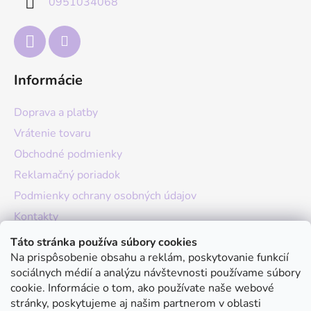
0951034068
i
e
Informácie
Doprava a platby
Vrátenie tovaru
Obchodné podmienky
Reklamačný poriadok
Podmienky ochrany osobných údajov
Kontakty
O nás
Táto stránka používa súbory cookies
Na prispôsobenie obsahu a reklám, poskytovanie funkcií
Hodnotenie obchodu
sociálnych médií a analýzu návštevnosti používame súbory
Moja objednávka
cookie. Informácie o tom, ako používate naše webové
stránky, poskytujeme aj našim partnerom v oblasti