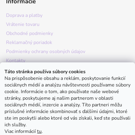
Informácie
Doprava a platby
Vrátenie tovaru
Obchodné podmienky
Reklamačný poriadok
Podmienky ochrany osobných údajov
Kontakty
O nás
Táto stránka používa súbory cookies
Na prispôsobenie obsahu a reklám, poskytovanie funkcií
Hodnotenie obchodu
sociálnych médií a analýzu návštevnosti používame súbory
Moja objednávka
cookie. Informácie o tom, ako používate naše webové
stránky, poskytujeme aj našim partnerom v oblasti
Instagram
sociálnych médií, inzercie a analýzy. Títo partneri môžu
príslušné informácie skombinovať s ďalšími údajmi, ktoré
ste im poskytli alebo ktoré od vás získali, keď ste používali
ich služby.
Viac informácií
tu
.