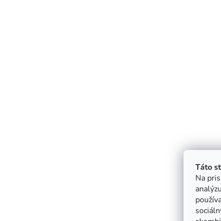
Táto s
Na pris
analýzu
použív
sociáln