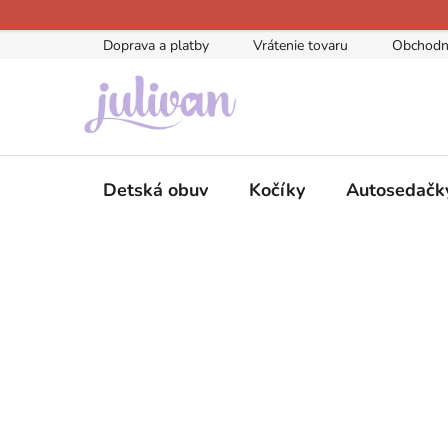
Prejsť
na
Doprava a platby
Vrátenie tovaru
Obchodn
obsah
Detská obuv
Kočíky
Autosedačk