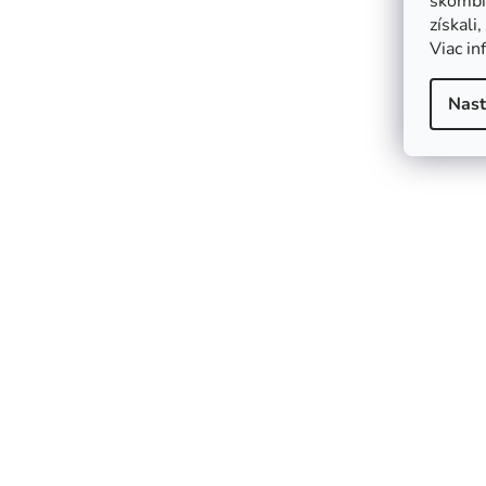
skombin
získali
Viac in
Nast