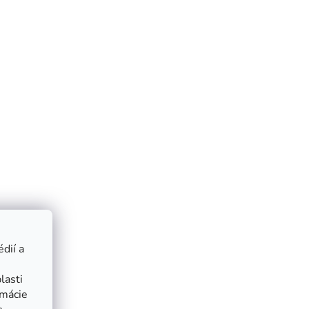
dií a
lasti
rmácie