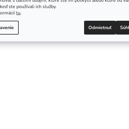
ovať s ďalšími údajmi, ktoré ste im poskytli alebo ktoré od vá
, keď ste používali ich služby.
formácií
tu
.
avenie
Odmietnuť
Súh