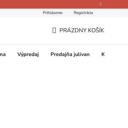
Prihlásenie
Registrácia
bných údajov
Kontakty
O nás
Hodnotenie obchodu
PRÁZDNY KOŠÍK
NÁKUPNÝ
KOŠÍK
ina
Výpredaj
Predajňa julivan
Kontakty