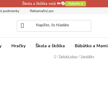
Škola a škôlka volá ✏️📚
Vyberte si
é podmienky
Reklamačný poriadok
Podmienky ochrany oso
y
Hračky
Škola a škôlka
Bábätko a Mam
Domov
/
Detská obuv
/
Sandálky