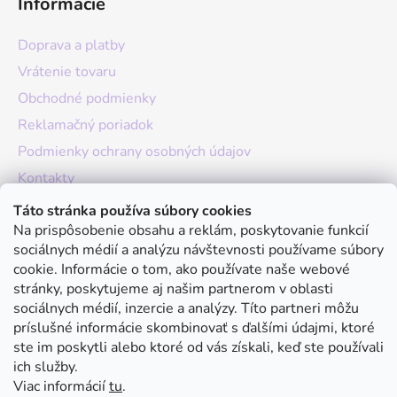
Informácie
Doprava a platby
Vrátenie tovaru
Obchodné podmienky
Reklamačný poriadok
Podmienky ochrany osobných údajov
Kontakty
O nás
Táto stránka používa súbory cookies
Na prispôsobenie obsahu a reklám, poskytovanie funkcií
Hodnotenie obchodu
sociálnych médií a analýzu návštevnosti používame súbory
Moja objednávka
cookie. Informácie o tom, ako používate naše webové
stránky, poskytujeme aj našim partnerom v oblasti
Instagram
sociálnych médií, inzercie a analýzy. Títo partneri môžu
príslušné informácie skombinovať s ďalšími údajmi, ktoré
ste im poskytli alebo ktoré od vás získali, keď ste používali
ich služby.
Viac informácií
tu
.