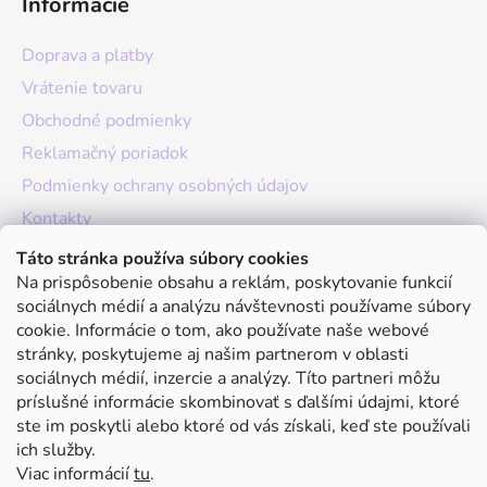
Informácie
Doprava a platby
Vrátenie tovaru
Obchodné podmienky
Reklamačný poriadok
Podmienky ochrany osobných údajov
Kontakty
O nás
Táto stránka používa súbory cookies
Na prispôsobenie obsahu a reklám, poskytovanie funkcií
Hodnotenie obchodu
sociálnych médií a analýzu návštevnosti používame súbory
Moja objednávka
cookie. Informácie o tom, ako používate naše webové
stránky, poskytujeme aj našim partnerom v oblasti
Instagram
sociálnych médií, inzercie a analýzy. Títo partneri môžu
príslušné informácie skombinovať s ďalšími údajmi, ktoré
ste im poskytli alebo ktoré od vás získali, keď ste používali
ich služby.
Viac informácií
tu
.