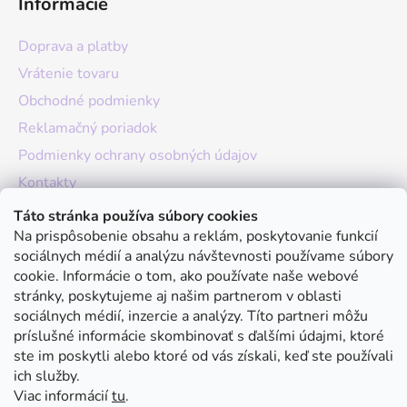
Informácie
Doprava a platby
Vrátenie tovaru
Obchodné podmienky
Reklamačný poriadok
Podmienky ochrany osobných údajov
Kontakty
O nás
Táto stránka používa súbory cookies
Na prispôsobenie obsahu a reklám, poskytovanie funkcií
Hodnotenie obchodu
sociálnych médií a analýzu návštevnosti používame súbory
Moja objednávka
cookie. Informácie o tom, ako používate naše webové
stránky, poskytujeme aj našim partnerom v oblasti
Instagram
sociálnych médií, inzercie a analýzy. Títo partneri môžu
príslušné informácie skombinovať s ďalšími údajmi, ktoré
ste im poskytli alebo ktoré od vás získali, keď ste používali
ich služby.
Viac informácií
tu
.