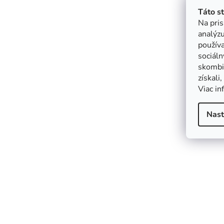
Táto s
Na pris
analýzu
použív
sociáln
skombin
získali
Viac in
Nast