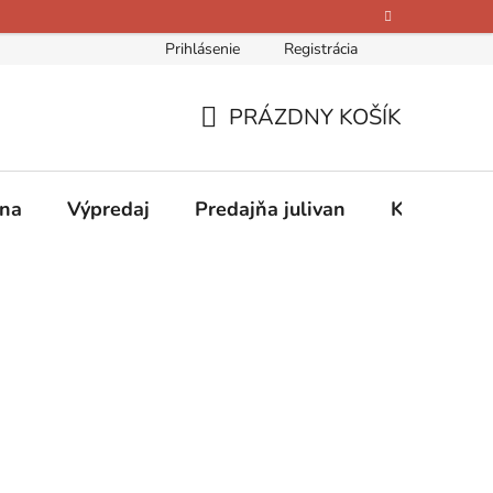
Prihlásenie
Registrácia
bných údajov
Kontakty
O nás
Hodnotenie obchodu
PRÁZDNY KOŠÍK
NÁKUPNÝ
KOŠÍK
ina
Výpredaj
Predajňa julivan
Kontakty