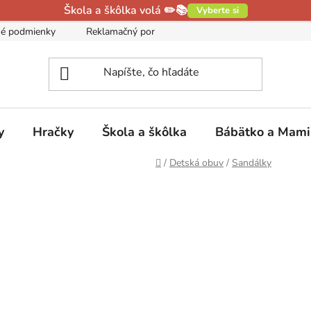
Škola a škôlka volá ✏️📚
Vyberte si
é podmienky
Reklamačný poriadok
Podmienky ochrany oso
y
Hračky
Škola a škôlka
Bábätko a Mam
Domov
/
Detská obuv
/
Sandálky