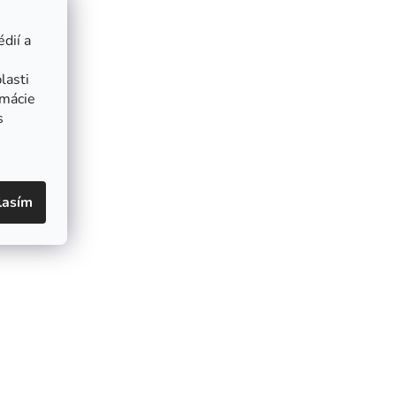
dií a
lasti
rmácie
s
lasím