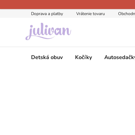
Prejsť
na
Doprava a platby
Vrátenie tovaru
Obchodn
obsah
Detská obuv
Kočíky
Autosedačk